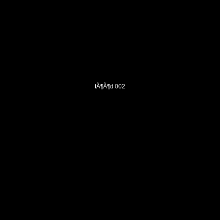
tÃ¶Ã¶d 002