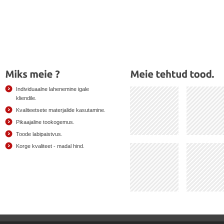
Individuaalne lahenemine igale
kliendile.
Kvaliteetsete materjalide kasutamine.
Pikaajaline tookogemus.
Toode labipaistvus.
Korge kvaliteet - madal hind.