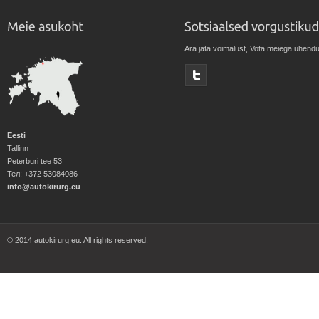
Ara jata voimalust, Vota meiega uhendu
Eesti
Tallinn
Peterburi tee 53
Тел: +372 53084086
info@autokirurg.eu
© 2014 autokirurg.eu. All rights reserved.