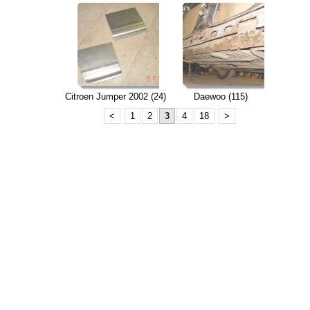
Citroen Jumper 2002 (24)
Daewoo (115)
<
1
2
3
4
18
>