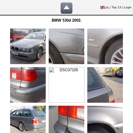
|
Top 13
|
Login
BMW 530d 2002.