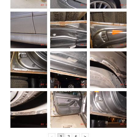
<
1
2
6
>